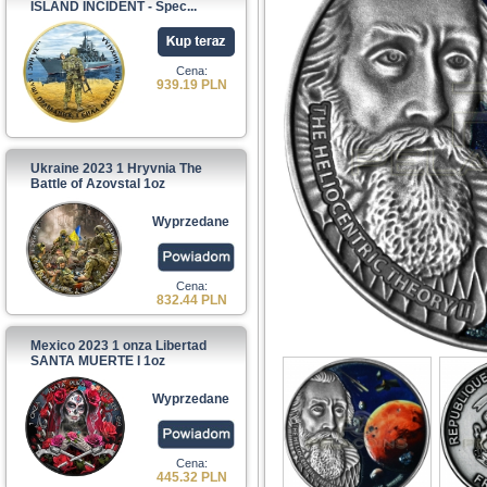
ISLAND INCIDENT - Spec...
Cena:
939.19 PLN
Ukraine 2023 1 Hryvnia The
Battle of Azovstal 1oz
Wyprzedane
Cena:
832.44 PLN
Mexico 2023 1 onza Libertad
SANTA MUERTE I 1oz
Wyprzedane
Cena:
445.32 PLN