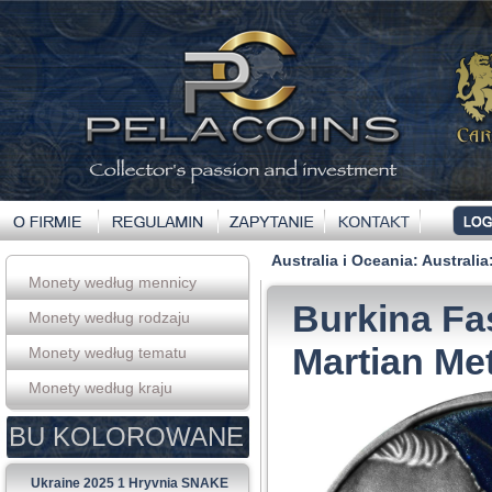
Australia i Oceania
:
Australia
Monety według mennicy
Burkina Fa
Monety według rodzaju
Martian Met
Monety według tematu
Monety według kraju
BU KOLOROWANE
Ukraine 2025 1 Hryvnia SNAKE