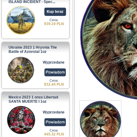
ISLAND INCIDENT - Spec...
Cena:
939.19 PLN
Ukraine 2023 1 Hryvnia The
Battle of Azovstal 1oz
Wyprzedane
Cena:
832.44 PLN
Mexico 2023 1 onza Libertad
SANTA MUERTE I 1oz
Wyprzedane
Cena:
445.32 PLN