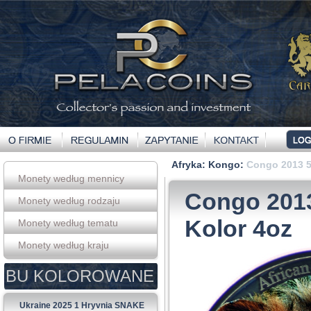
Afryka
:
Kongo
:
Congo 2013 50
Monety według mennicy
Congo 2013
Monety według rodzaju
Kolor 4oz
Monety według tematu
Monety według kraju
BU KOLOROWANE
Ukraine 2025 1 Hryvnia SNAKE