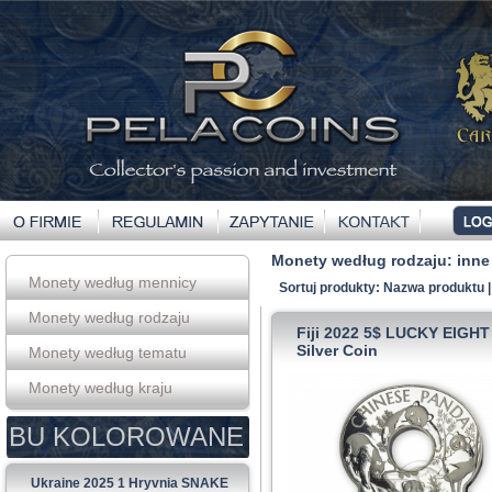
Monety według rodzaju:
inne
Monety według mennicy
Sortuj produkty:
Nazwa produktu
Monety według rodzaju
Fiji 2022 5$ LUCKY EIGH
Silver Coin
Monety według tematu
Monety według kraju
BU KOLOROWANE
Ukraine 2025 1 Hryvnia SNAKE