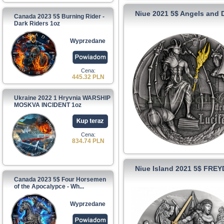
Niue 2021 5$ Angels and
Canada 2023 5$ Burning Rider -
Dark Riders 1oz
Wyprzedane
Cena:
445.32 PLN
Ukraine 2022 1 Hryvnia WARSHIP
MOSKVA INCIDENT 1oz
Cena:
834.74 PLN
Niue Island 2021 5$ FREY
Canada 2023 5$ Four Horsemen
of the Apocalypce - Wh...
Wyprzedane