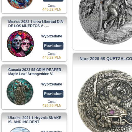
Cena:
445.32 PLN
Mexico 2023 1 onza Libertad DIA
DE LOS MUERTOS V - ...
Wyprzedane
Cena:
445.32 PLN
Niue 2020 5$ QUETZALCO
Canada 2023 5$ GRIM REAPER -
Maple Leaf Armageddon VI
Wyprzedane
Cena:
426.96 PLN
Ukraine 2021 1 Hryvnia SNAKE
ISLAND INCIDENT