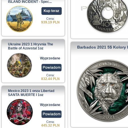
ISLAND INCIDENT - Spec...
Cena:
939.19 PLN
Ukraine 2023 1 Hryvnia The
Barbados 2021 5$ Kolory 
Battle of Azovstal 1oz
Wyprzedane
Cena:
832.44 PLN
Mexico 2023 1 onza Libertad
SANTA MUERTE I 1oz
Wyprzedane
Cena:
445.32 PLN