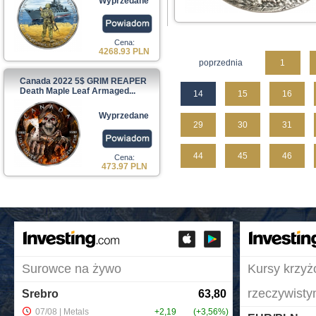
Wyprzedane
Cena:
4268.93 PLN
poprzednia
1
Canada 2022 5$ GRIM REAPER
Death Maple Leaf Armaged...
14
15
16
Wyprzedane
29
30
31
44
45
46
Cena:
473.97 PLN